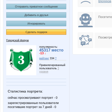
блогеров
.
Отправить приватное сообщение
Добавить в друзья
Посетит
Игнорировать
Сделать подарок
Посмотре
Городской форум
популярность:
45317 место
-13 ↓
рейтинг
334
?
Привилегированный
пользователь
3
уровня
Статистика портрета:
сейчас просматривают портрет - 0
зарегистрированные пользователи
посетившие портрет за 7 дней - 0