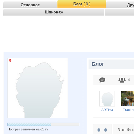
Блог
( 0 )
Основное
Др
Шпионаж
Блог
4
ARTista
Tracke
Портрет заполнен на 61 %
Этот блог